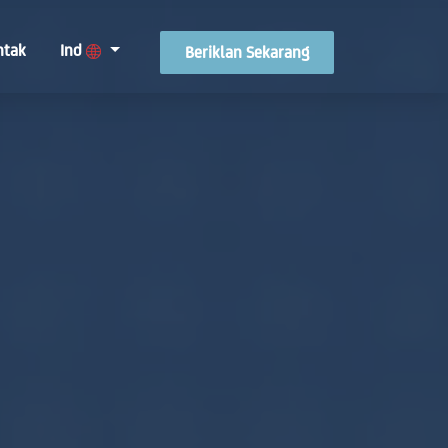
ntak
Ind
Beriklan Sekarang